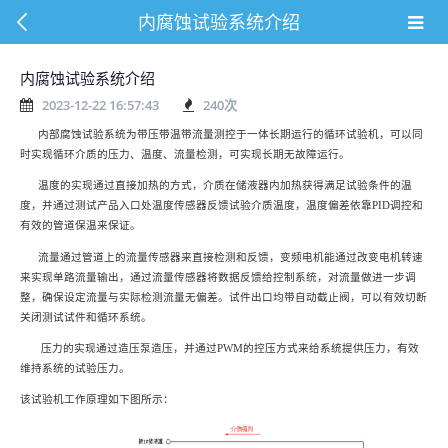
内腐蚀试验系统介绍
内腐蚀试验系统介绍
2023-12-22 16:57:43
240
次
内部腐蚀试验系统为带压带温带流量测控于一体长期运行的循环试验机，可以同
时实现循环介质的压力、温度、流量检测，可实现长期无故障运行。
温度的实现通过直接加热的方式，介质在储液器内加热获得满足试验条件的温
度，并通过测试产品入口处温度传感器反馈试验介质温度，温度偏差依靠
PID调控和
有效的管道保温来保证。
流量通过管道上的流量传感器来直接检测和反馈，变频电机能通过改变电机转速
来实现单路流量输出，通过流量传感器将数据反馈给控制系统，对流量做进一步调
整，确保设定流量与实际检测流量无偏差。试件出口均带自动截止阀，可以有效切断
关闭测试试件和循环系统。
压力的实现通过造压泵造压，并通过
PWM的控压方式来给系统提供压力，有效
维持系统的试验压力。
该试验机工作原理如下图所示：